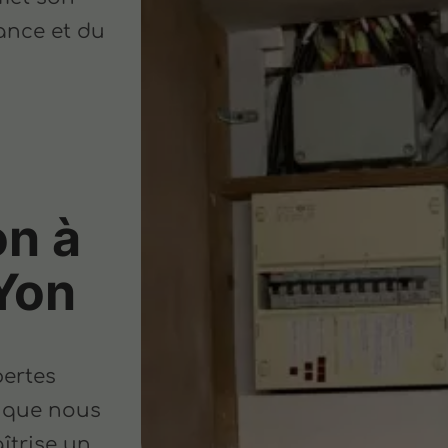
ance et du
on à
Yon
pertes
que nous
îtrise un