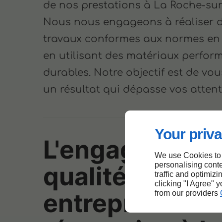
de nos prestations à La Roche-sur
Nous nous engageons à réaliser 
travaux conformes aux normes en 
en utilisant des matériaux perfor
durables. Notre objectif est de vou
un résultat qui dépasse vos attent
Your priva
L'engagement
We use Cookies to
personalising conte
qualité de not
traffic and optimizi
clicking "I Agree" 
entreprise de
from our providers