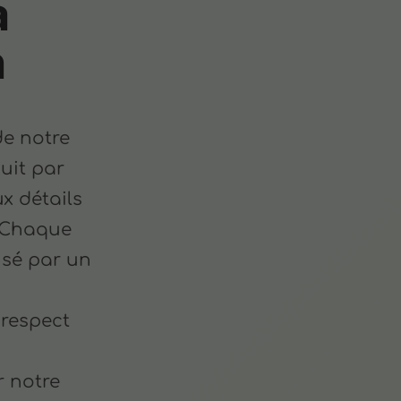
a
n
de notre
aduit par
x détails
. Chaque
isé par un
 respect
r notre