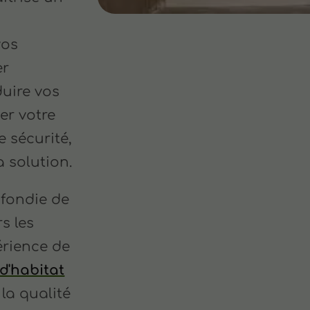
s
vos
er
duire vos
er votre
e sécurité,
a solution.
fondie de
s les
érience de
d'habitat
la qualité