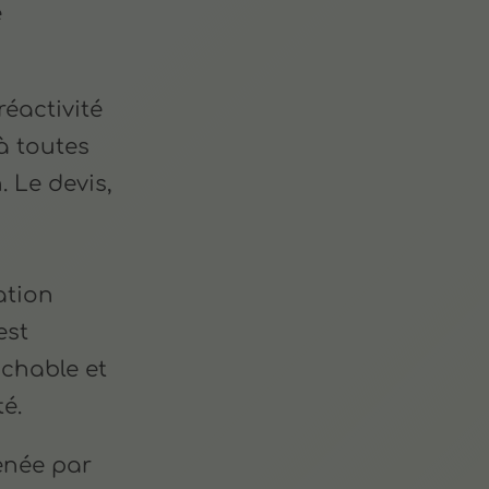
e
éactivité
à toutes
. Le devis,
ation
'est
ochable et
té.
enée par