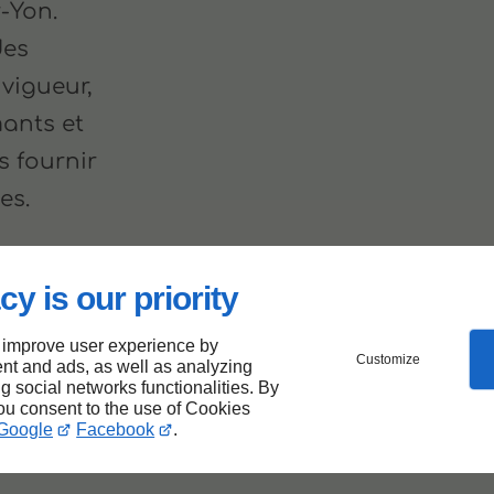
-Yon.
des
vigueur,
mants et
s fournir
es.
cy is our priority
 improve user experience by
Customize
nt and ads, as well as analyzing
re
ng social networks functionalities. By
you consent to the use of Cookies
Google
Facebook
.