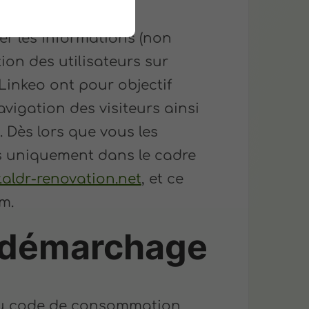
er les informations (non
tion des utilisateurs sur
Linkeo ont pour objectif
avigation des visiteurs ainsi
. Dès lors que vous les
és uniquement dans le cadre
aldr-renovation.net
, et ce
m.
 démarchage
 du code de consommation