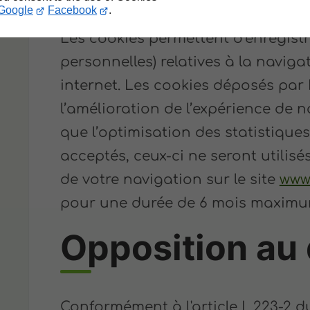
Google
Facebook
.
Les cookies permettent d’enregistr
personnelles) relatives à la naviga
internet. Les cookies déposés par 
l’amélioration de l’expérience de n
que l’optimisation des statistiques
acceptés, ceux-ci ne seront utilis
de votre navigation sur le site
www.
pour une durée de 6 mois maximu
Opposition au
Conformément à l'article L.223-2