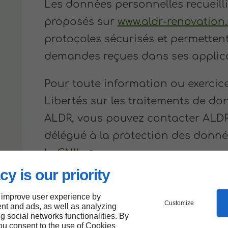
Les données personnelles recueilli
proposés sur
www.aldr-renovation.
protocoles sécurisés et permettent
demandes reçues dans ses applica
Pour toute information ou exercice
Libertés sur les traitements de d
ALDR, vous pouvez contacter ALDR
délégué à la protection des donné
la
CNIL
.
cy is our priority
Ajuster mes préférences en matièr
 improve user experience by
Utilisation de 
Customize
nt and ads, as well as analyzing
ng social networks functionalities. By
you consent to the use of Cookies