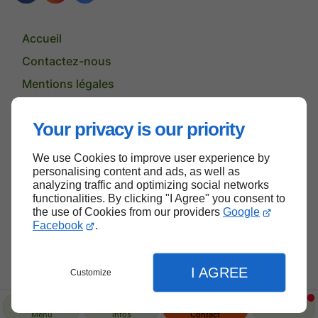
Accueil
Contactez-nous
Mentions légales
Plan du site
Your privacy is our priority
We use Cookies to improve user experience by
Haut de page
personalising content and ads, as well as
analyzing traffic and optimizing social networks
functionalities. By clicking "I Agree" you consent to
the use of Cookies from our providers
Google
Facebook
.
I AGREE
Customize
Menu
Infos
Contact