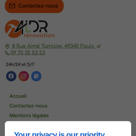
Contactez-nous
8 Rue Aimé Tamisier,
49340
Paulx
09 70 35 53 53
24h/24 et 7j/7
Accueil
Contactez-nous
Mentions légales
Plan du site
Your privacy is our priority